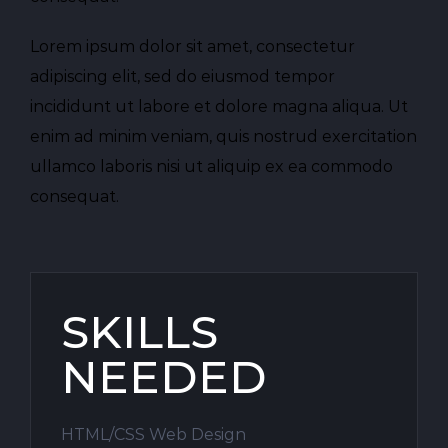
Lorem ipsum dolor sit amet, consectetur
adipiscing elit, sed do eiusmod tempor
incididunt ut labore et dolore magna aliqua. Ut
enim ad minim veniam, quis nostrud exercitation
ullamco laboris nisi ut aliquip ex ea commodo
consequat.
SKILLS
NEEDED
HTML/CSS Web Design